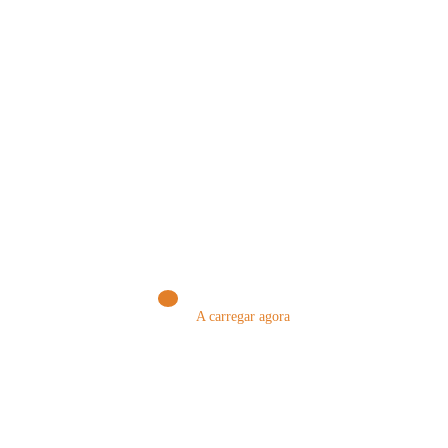
Nuno Amaral
0
LISTA DE CLASSIFICAÇÃO DA PROVA
DE CONHECIMENTOS – Procedimento
Concursal Comum para Recrutamento de
Psicólogo(a)
5 De Agosto, 2026
A carregar agora
PUBLICAR COMENTÁRIO