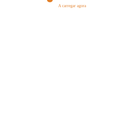
A carregar agora
Nome
Email
Guardar o meu nome, email e site neste navegador para a próxima vez que eu
comentar.