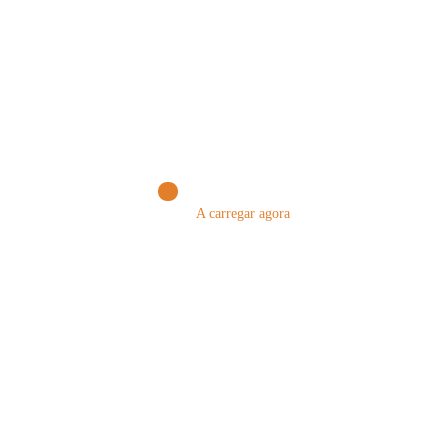
Nome
Email
A carregar agora
Guardar o meu nome, email e site neste navegador para a próxima vez que eu
comentar.
Acesso integral ao processo