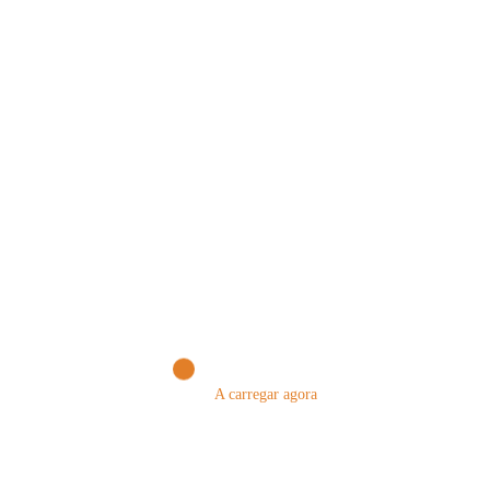
PUBLICAR COMENTÁRIO
Comentários
Nome
A carregar agora
Email