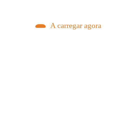
A carregar agora
0
Nuno Amaral
0
LISTA DE
O DA
CLASSIFICAÇÃO DA
E
PROVA DE
CONHECIMENTOS –
5 De Agosto, 2026
 –
Procedimento Concursal
cursal
Comum para
Recrutamento de
Psicólogo(a)