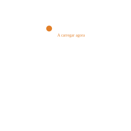
PUBLICAR COMENTÁRIO
Comentários
A carregar agora
Nome
Email