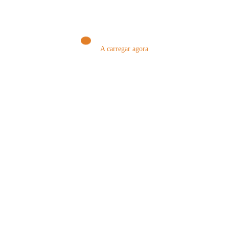
A carregar agora
Nuno Amaral
0
LISTA DE CLASSIFICAÇÃO DA PROVA
DE CONHECIMENTOS – Procedimento
Concursal Comum para Recrutamento de
Psicólogo(a)
5 De Agosto, 2026
PUBLICAR COMENTÁRIO